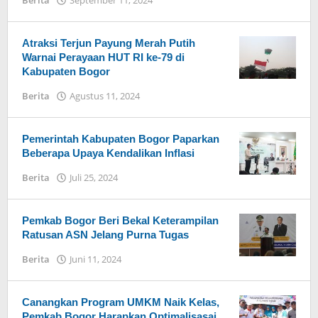
Berita
September 11, 2024
oleh
Admin
Hayu
Ka
Atraksi Terjun Payung Merah Putih
Bogor
Warnai Perayaan HUT RI ke-79 di
Kabupaten Bogor
Berita
Agustus 11, 2024
oleh
Admin
Hayu
Ka
Pemerintah Kabupaten Bogor Paparkan
Bogor
Beberapa Upaya Kendalikan Inflasi
Berita
Juli 25, 2024
oleh
Admin
Hayu
Ka
Pemkab Bogor Beri Bekal Keterampilan
Bogor
Ratusan ASN Jelang Purna Tugas
Berita
Juni 11, 2024
oleh
Admin
Hayu
Ka
Canangkan Program UMKM Naik Kelas,
Bogor
Pemkab Bogor Harapkan Optimalisasai