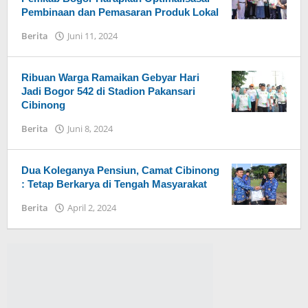
Pembinaan dan Pemasaran Produk Lokal
Berita
Juni 11, 2024
oleh
Admin
Hayu
Ka
Ribuan Warga Ramaikan Gebyar Hari
Bogor
Jadi Bogor 542 di Stadion Pakansari
Cibinong
Berita
Juni 8, 2024
oleh
Admin
Hayu
Ka
Dua Koleganya Pensiun, Camat Cibinong
Bogor
: Tetap Berkarya di Tengah Masyarakat
Berita
April 2, 2024
oleh
Admin
Hayu
Ka
Bogor