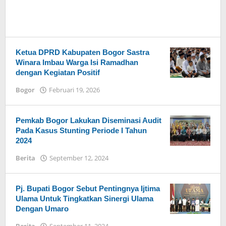
Ketua DPRD Kabupaten Bogor Sastra
Winara Imbau Warga Isi Ramadhan
dengan Kegiatan Positif
Bogor
Februari 19, 2026
oleh
Saeful
Ramadhan
Pemkab Bogor Lakukan Diseminasi Audit
Pada Kasus Stunting Periode I Tahun
2024
Berita
September 12, 2024
oleh
Admin
Hayu
Ka
Pj. Bupati Bogor Sebut Pentingnya Ijtima
Bogor
Ulama Untuk Tingkatkan Sinergi Ulama
Dengan Umaro