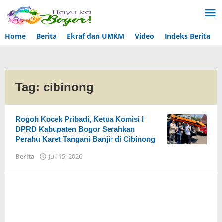
Lewati
ke
konten
Home
Berita
Ekraf dan UMKM
Video
Indeks Berita
Tag:
cibinong
Rogoh Kocek Pribadi, Ketua Komisi I
DPRD Kabupaten Bogor Serahkan
Perahu Karet Tangani Banjir di Cibinong
Berita
Juli 15, 2026
oleh
Admin
Hayu
Ka
Bogor