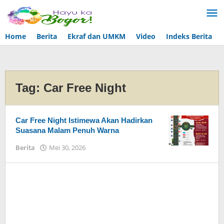
Lewati
ke
konten
Home
Berita
Ekraf dan UMKM
Video
Indeks Berita
Tag:
Car Free Night
Car Free Night Istimewa Akan Hadirkan
Suasana Malam Penuh Warna
Berita
Mei 30, 2026
oleh
Admin
Hayu
Ka
Bogor