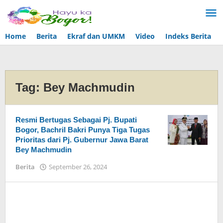
Lewati
ke
konten
Home
Berita
Ekraf dan UMKM
Video
Indeks Berita
Tag:
Bey Machmudin
Resmi Bertugas Sebagai Pj. Bupati
Bogor, Bachril Bakri Punya Tiga Tugas
Prioritas dari Pj. Gubernur Jawa Barat
Bey Machmudin
Berita
September 26, 2024
oleh
Admin
Hayu
Ka
Bogor