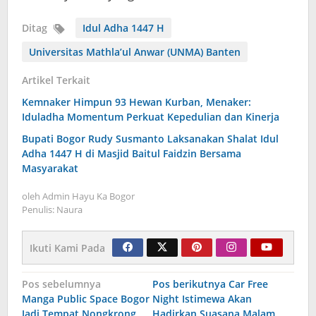
Ditag
Idul Adha 1447 H
Universitas Mathla’ul Anwar (UNMA) Banten
Artikel Terkait
Kemnaker Himpun 93 Hewan Kurban, Menaker:
Iduladha Momentum Perkuat Kepedulian dan Kinerja
Bupati Bogor Rudy Susmanto Laksanakan Shalat Idul
Adha 1447 H di Masjid Baitul Faidzin Bersama
Masyarakat
oleh
Admin Hayu Ka Bogor
Penulis: Naura
Ikuti Kami Pada
Navigasi
Pos sebelumnya
Pos berikutnya
Car Free
Manga Public Space Bogor
Night Istimewa Akan
pos
Jadi Tempat Nongkrong
Hadirkan Suasana Malam