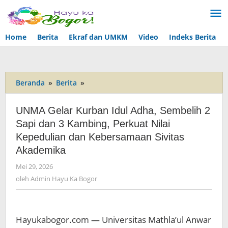
Lewati
ke
konten
Home
Berita
Ekraf dan UMKM
Video
Indeks Berita
Beranda
»
Berita
»
UNMA
Gelar
Kurban
UNMA Gelar Kurban Idul Adha, Sembelih 2
Idul
Sapi dan 3 Kambing, Perkuat Nilai
Adha,
Kepedulian dan Kebersamaan Sivitas
Sembelih
2
Akademika
Sapi
Mei 29, 2026
oleh
dan
Admin
oleh
Admin Hayu Ka Bogor
3
Hayu
Kambing,
Ka
Perkuat
Bogor
Nilai
Hayukabogor.com — Universitas Mathla’ul Anwar
Kepedulian