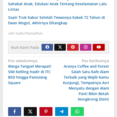
Sahabat Anak, Edukasi Anak Tentang Keselamatan Lalu
Lintas
Sopir Truk Kabur Setelah Tewasnya Kakek 72 Tahun di
Daan Mogot, Akhirnya Ditangkap
oleh
Saeful Ramadhan
Ikuti Kami Pada
Navigasi
Pos sebelumnya
Pos berikutnya
Warga Tangsel Merapat!
Aranya Coffee and Forest
pos
SIM Keliling Hadir di ITC
Salah Satu Kafe Alam
BSD hingga Pamulang
Terbaik yang Wajib Kamu
Square
Kunjungi, Tempatnya Asri
Menyatu dengan Alam
Pasti Bikin Betah
Nongkrong Disini