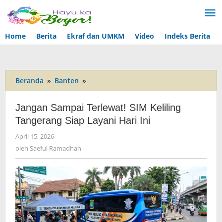
Lewati
ke
konten
Home
Berita
Ekraf dan UMKM
Video
Indeks Berita
Beranda
»
Banten
»
Jangan
Sampai
Terlewat!
Jangan Sampai Terlewat! SIM Keliling
SIM
Tangerang Siap Layani Hari Ini
Keliling
Tangerang
April 15, 2026
oleh
Siap
Saeful
oleh
Saeful Ramadhan
Layani
Ramadhan
Hari
Ini