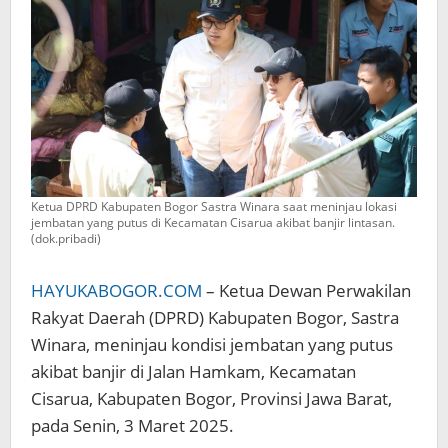
Cisarua
Ketua DPRD Kabupaten Bogor Sastra Winara saat meninjau lokasi
jembatan yang putus di Kecamatan Cisarua akibat banjir lintasan.
(dok.pribadi)
HAYUKABOGOR.COM
– Ketua Dewan Perwakilan
Rakyat Daerah (DPRD) Kabupaten Bogor, Sastra
Winara, meninjau kondisi jembatan yang putus
akibat banjir di Jalan Hamkam, Kecamatan
Cisarua, Kabupaten Bogor, Provinsi Jawa Barat,
pada Senin, 3 Maret 2025.