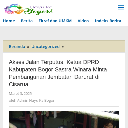
Lewati
ke
konten
Home
Berita
Ekraf dan UMKM
Video
Indeks Berita
Beranda
»
Uncategorized
»
Akses
Jalan
Terputus,
Akses Jalan Terputus, Ketua DPRD
Ketua
Kabupaten Bogor Sastra Winara Minta
DPRD
Pembangunan Jembatan Darurat di
Kabupaten
Bogor
Cisarua
Sastra
Maret 3, 2025
oleh
Winara
Admin
oleh
Admin Hayu Ka Bogor
Minta
Hayu
Pembangunan
Ka
Jembatan
Bogor
Darurat
di