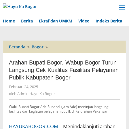
Lewati
ke
konten
Home
Berita
Ekraf dan UMKM
Video
Indeks Berita
Beranda
»
Bogor
»
Arahan
Bupati
Bogor,
Arahan Bupati Bogor, Wabup Bogor Turun
Wabup
Langsung Cek Kualitas Fasilitas Pelayanan
Bogor
Publik Kabupaten Bogor
Turun
Langsung
Februari 24, 2025
oleh
Cek
Admin
oleh
Admin Hayu Ka Bogor
Kualitas
Hayu
Fasilitas
Ka
Wakil Bupati Bogor Ade Ruhandi (Jaro Ade) meninjau langsung
Pelayanan
Bogor
fasilitas dan kegiatan pelayanan publik di Kelurahan Pakansari
Publik
Kabupaten
Bogor
HAYUKABOGOR.COM
– Menindaklanjuti arahan