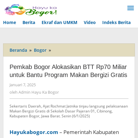
Lewati
ke
konten
Home
Berita
Ekraf dan UMKM
Video
Indeks Berita
Beranda
»
Bogor
»
Pemkab
Bogor
Alokasikan
Pemkab Bogor Alokasikan BTT Rp70 Miliar
BTT
untuk Bantu Program Makan Bergizi Gratis
Rp70
Miliar
Januari 7, 2025
oleh
untuk
Admin
oleh
Admin Hayu Ka Bogor
Bantu
Hayu
Program
Ka
Sekertaris Daerah, Ajat Rochmat Jatnika tinjau langsung pelaksanaan
Bogor
Makan
Makan Bergizi Gratis di Sekolah Dasar Pajeran 01, Cibinong,
Bergizi
Kabupaten Bogor, Jawa Barat. Senin (6/1/2025)
Gratis
Hayukabogor.com
– Pemerintah Kabupaten