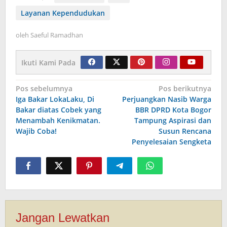
Layanan Kependudukan
oleh
Saeful Ramadhan
Ikuti Kami Pada
Navigasi
Pos sebelumnya
Pos berikutnya
Iga Bakar LokaLaku, Di
Perjuangkan Nasib Warga
pos
Bakar diatas Cobek yang
BBR DPRD Kota Bogor
Menambah Kenikmatan.
Tampung Aspirasi dan
Wajib Coba!
Susun Rencana
Penyelesaian Sengketa
Jangan Lewatkan