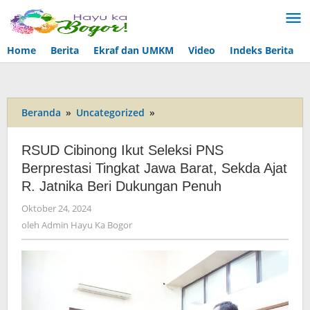
Lewati
ke
konten
Home
Berita
Ekraf dan UMKM
Video
Indeks Berita
Beranda
»
Uncategorized
»
RSUD
Cibinong
Ikut
RSUD Cibinong Ikut Seleksi PNS
Seleksi
Berprestasi Tingkat Jawa Barat, Sekda Ajat
PNS
R. Jatnika Beri Dukungan Penuh
Berprestasi
Tingkat
Oktober 24, 2024
oleh
Jawa
Admin
oleh
Admin Hayu Ka Bogor
Barat,
Hayu
Sekda
Ka
Ajat
Bogor
R.
Jatnika
Beri