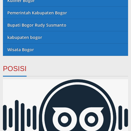
Kuliner Bogor
Pemerintah Kabupaten Bogor
Bupati Bogor Rudy Susmanto
kabupaten bogor
Wisata Bogor
POSISI