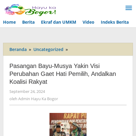
Lewati
ke
konten
Home
Berita
Ekraf dan UMKM
Video
Indeks Berita
Beranda
»
Uncategorized
»
Pasangan
Bayu-
Musya
Pasangan Bayu-Musya Yakin Visi
Yakin
Perubahan Gaet Hati Pemilih, Andalkan
Visi
Koalisi Rakyat
Perubahan
Gaet
September 24, 2024
oleh
Hati
Admin
oleh
Admin Hayu Ka Bogor
Pemilih,
Hayu
Andalkan
Ka
Koalisi
Bogor
Rakyat