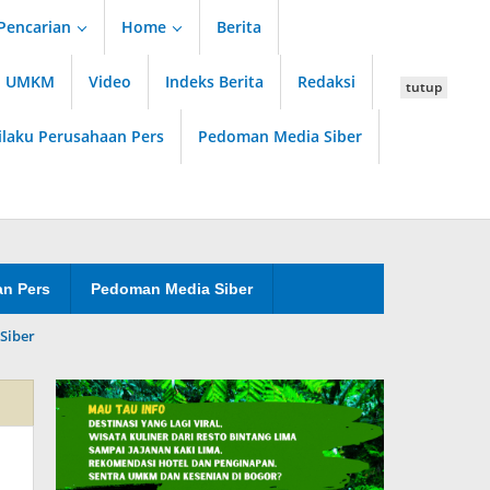
Pencarian
Home
Berita
an UMKM
Video
Indeks Berita
Redaksi
tutup
ilaku Perusahaan Pers
Pedoman Media Siber
an Pers
Pedoman Media Siber
Siber