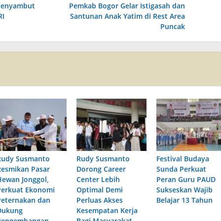
Menyambut
Pemkab Bogor Gelar Istigasah dan
RI
Santunan Anak Yatim di Rest Area
Puncak
Rudy Susmanto
Rudy Susmanto
Festival Budaya
Resmikan Pasar
Dorong Career
Sunda Perkuat
Hewan Jonggol,
Center Lebih
Peran Guru PAUD
Perkuat Ekonomi
Optimal Demi
Sukseskan Wajib
Peternakan dan
Perluas Akses
Belajar 13 Tahun
Dukung
Kesempatan Kerja
Pengembangan
Bagi Masyarakat