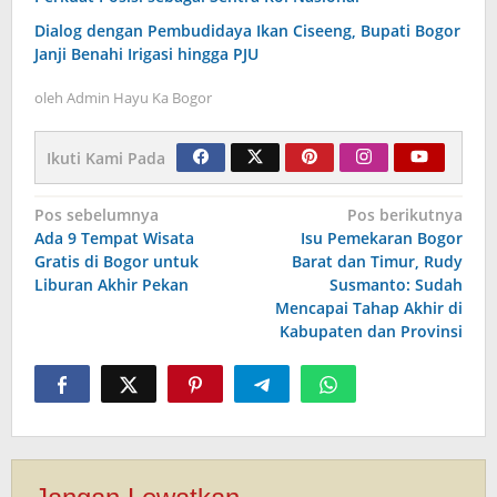
Dialog dengan Pembudidaya Ikan Ciseeng, Bupati Bogor
Janji Benahi Irigasi hingga PJU
oleh
Admin Hayu Ka Bogor
Ikuti Kami Pada
Navigasi
Pos sebelumnya
Pos berikutnya
Ada 9 Tempat Wisata
Isu Pemekaran Bogor
pos
Gratis di Bogor untuk
Barat dan Timur, Rudy
Liburan Akhir Pekan
Susmanto: Sudah
Mencapai Tahap Akhir di
Kabupaten dan Provinsi