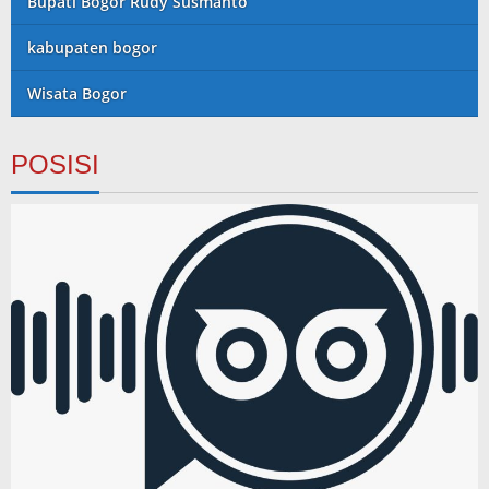
Bupati Bogor Rudy Susmanto
kabupaten bogor
Wisata Bogor
POSISI