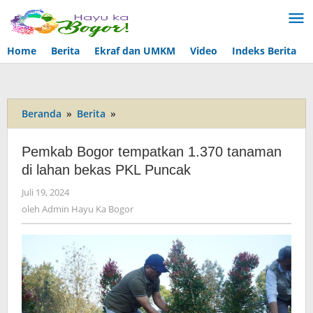
Lewati
ke
konten
Home
Berita
Ekraf dan UMKM
Video
Indeks Berita
Beranda
»
Berita
»
Pemkab
Bogor
tempatkan
Pemkab Bogor tempatkan 1.370 tanaman
1.370
di lahan bekas PKL Puncak
tanaman
di
Juli 19, 2024
oleh
lahan
Admin
oleh
Admin Hayu Ka Bogor
bekas
Hayu
PKL
Ka
Bogor
Puncak