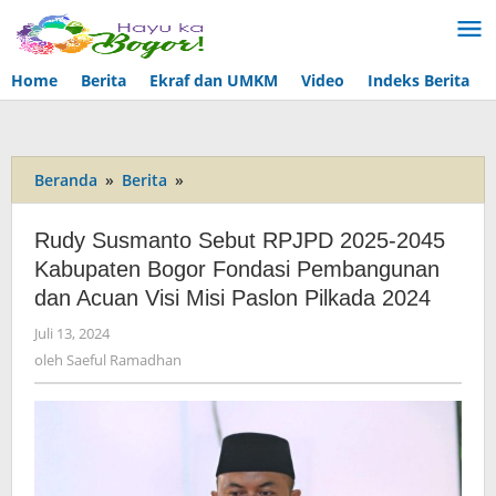
Lewati
ke
konten
Home
Berita
Ekraf dan UMKM
Video
Indeks Berita
Beranda
»
Berita
»
Rudy
Susmanto
Sebut
Rudy Susmanto Sebut RPJPD 2025-2045
RPJPD
Kabupaten Bogor Fondasi Pembangunan
2025-
dan Acuan Visi Misi Paslon Pilkada 2024
2045
Kabupaten
Juli 13, 2024
oleh
Bogor
Saeful
oleh
Saeful Ramadhan
Fondasi
Ramadhan
Pembangunan
dan
Acuan
Visi
Misi