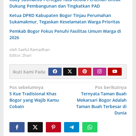
Dukung Pembangunan dan Tingkatkan PAD
Ketua DPRD Kabupaten Bogor Tinjau Perumahan
Sukamakmur, Tegaskan Keselamatan Warga Prioritas
Pemkab Bogor Fokus Penuhi Fasilitas Umum Warga di
2026
oleh
Saeful Ramadhan
Editor: Zhari
Ikuti Kami Pada
Navigasi
Pos sebelumnya
Pos berikutnya
5 Kue Tradisional Khas
Ternyata Taman Buah
pos
Bogor yang Wajib Kamu
Mekarsari Bogor Adalah
Cobain
Taman Buah Terbesar di
Dunia