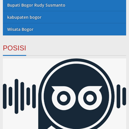
Bupati Bogor Rudy Susmanto
kabupaten bogor
Wisata Bogor
POSISI