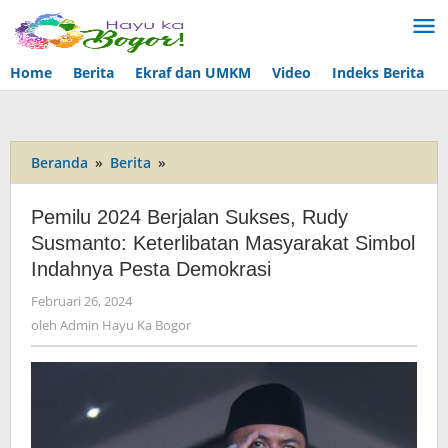
Lewati
ke
konten
Home
Berita
Ekraf dan UMKM
Video
Indeks Berita
Beranda
»
Berita
»
Pemilu
2024
Berjalan
Pemilu 2024 Berjalan Sukses, Rudy
Sukses,
Susmanto: Keterlibatan Masyarakat Simbol
Rudy
Indahnya Pesta Demokrasi
Susmanto:
Keterlibatan
Februari 26, 2024
oleh
Masyarakat
Admin
oleh
Admin Hayu Ka Bogor
Simbol
Hayu
Indahnya
Ka
Pesta
Bogor
Demokrasi