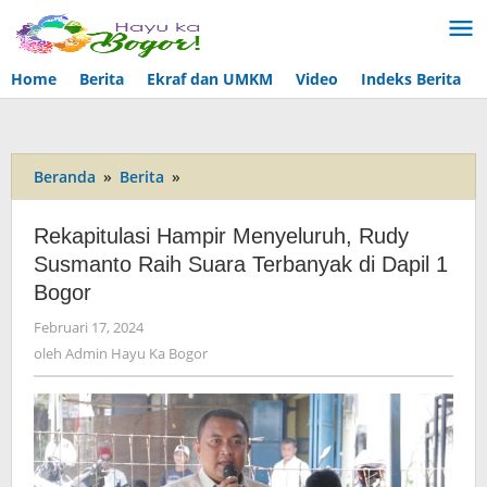
Lewati
ke
konten
Home
Berita
Ekraf dan UMKM
Video
Indeks Berita
Beranda
»
Berita
»
Rekapitulasi
Hampir
Menyeluruh,
Rekapitulasi Hampir Menyeluruh, Rudy
Rudy
Susmanto Raih Suara Terbanyak di Dapil 1
Susmanto
Bogor
Raih
Suara
Februari 17, 2024
oleh
Terbanyak
Admin
oleh
Admin Hayu Ka Bogor
di
Hayu
Dapil
Ka
1
Bogor
Bogor