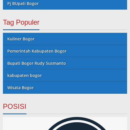
Pj BUpati Bogor
Tag Populer
Kuliner Bogor
Pemerintah Kabupaten Bogor
Bupati Bogor Rudy Susmanto
kabupaten bogor
Wisata Bogor
POSISI