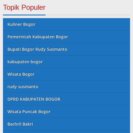
Topik Populer
Kuliner Bogor
Pemerintah Kabupaten Bogor
Bupati Bogor Rudy Susmanto
kabupaten bogor
Wisata Bogor
rudy susmanto
DPRD KABUPATEN BOGOR
Wisata Puncak Bogor
Bachril Bakri